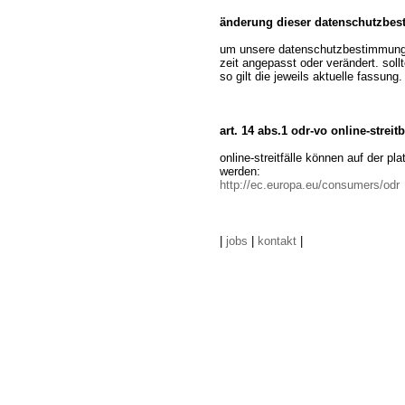
änderung dieser datenschutzbe
um unsere datenschutzbestimmungen
zeit angepasst oder verändert. sol
so gilt die jeweils aktuelle fassung.
art. 14 abs.1 odr-vo online-streit
online-streitfälle können auf der p
werden:
http://ec.europa.eu/consumers/odr
|
jobs
|
kontakt
|